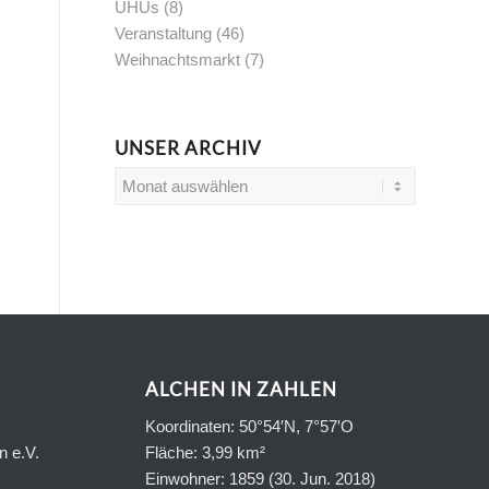
UHUs
(8)
Veranstaltung
(46)
Weihnachtsmarkt
(7)
UNSER ARCHIV
ALCHEN IN ZAHLEN
Koordinaten: 50°54′N, 7°57′O
n e.V.
Fläche: 3,99 km²
Einwohner: 1859 (30. Jun. 2018)