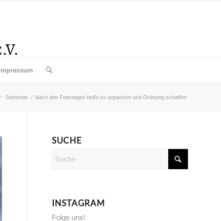
Impressum
r:
Startseite
/
Nach den Feiertagen heißt es anpacken und Ordnung schaffen
SUCHE
INSTAGRAM
Folge uns!