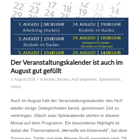
Der Veranstaltungskalender ist auch im
August gut gefüllt
/
3. August 2026
in
Alchen
,
Backes
,
HuV allgemein
,
Spieleabend
,
UHUs
Auch im August hält der Veranstaltungskalender des HuV
wieder einige Gelegenheiten bereit, gemeinsam Zeit zu
verbringen. Gleich zwei Spieleabende stehen in diesem
Monat auf dem Programm. Ein besonderes Highlight ist
dabei der Themenabend
, bei dem
„Werwölfe von Düsterwald“
Spannung, Taktik und jede Menge Spaß garantiert sind. Ob