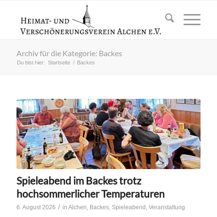
Archiv für die Kategorie: Backes
Du bist hier:
Startseite
/
Backes
Spieleabend im Backes trotz
hochsommerlicher Temperaturen
/
6. August 2026
in
Alchen
,
Backes
,
Spieleabend
,
Veranstaltung