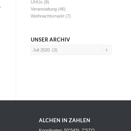
UHUs
(8)
h
Veranstaltung
(46)
Weihnachtsmarkt
(7)
UNSER ARCHIV
ALCHEN IN ZAHLEN
Koordinaten: 50°54′N, 7°57′O