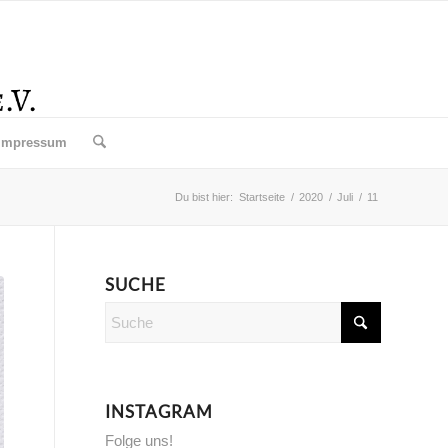
Impressum
Du bist hier:
Startseite
/
2020
/
Juli
/
11
SUCHE
INSTAGRAM
Folge uns!