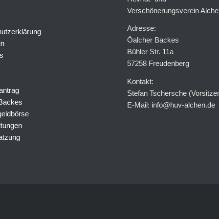
Verschönerungsverein Alche
Adresse:
utzerklärung
Öalcher Backes
in
Bühler Str. 11a
s
57258 Freudenberg
Kontakt:
antrag
Stefan Tschersche (Vorsitze
 Backes
E-Mail: info@huv-alchen.de
eldbörse
ltungen
atzung