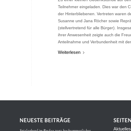
Teilnehmer eingeladen. Dies war den 
der Hinterbliebenen. Vertreten waren d
Susanne und Jana Röcher sowie Repräse
(stellvertretend für alle Bürger). Ins
ihrer Anwesenheit zeigte auch die Fre
Anteilnahme und Verbundenheit mit de
Weiterlesen
NEUESTE BEITRÄGE
SEITE
Aktuelles
Spieleabend im Backes trotz hochsommerlicher